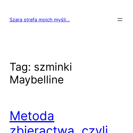
Przejdź
do
Szara strefa moich myśli…
treści
Tag:
szminki
Maybelline
Metoda
zbieractwa, czyli