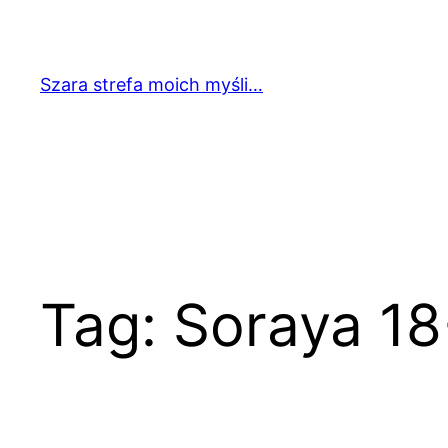
Przejdź
do
treści
Szara strefa moich myśli…
Tag:
Soraya 1