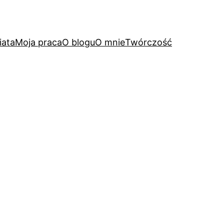
iata
Moja praca
O blogu
O mnie
Twórczość