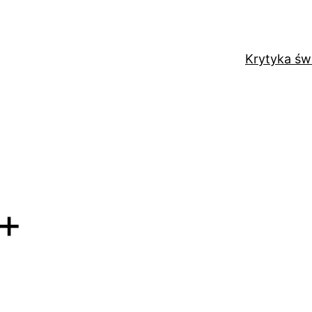
Krytyka św
8+