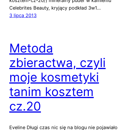
kosztem-cz-20/) mineralny puder w kamieniu
Celebrites Beauty, kryjący podkład 3w1…
3 lipca 2013
Metoda
zbieractwa, czyli
moje kosmetyki
tanim kosztem
cz.20
Eveline Długi czas nic się na blogu nie pojawiało