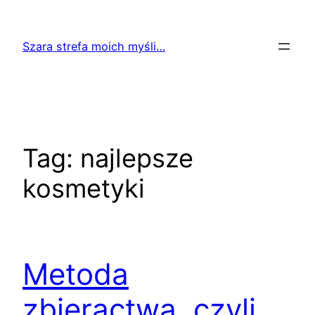
Przejdź
do
Szara strefa moich myśli…
treści
Tag:
najlepsze
kosmetyki
Metoda
zbieractwa, czyli