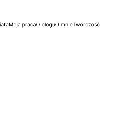
iata
Moja praca
O blogu
O mnie
Twórczość