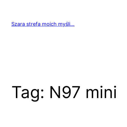
Przejdź
do
treści
Szara strefa moich myśli…
Tag:
N97 mini