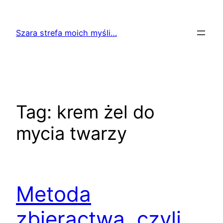
Przejdź
do
Szara strefa moich myśli…
treści
Tag:
krem żel do
mycia twarzy
Metoda
zbieractwa, czyli