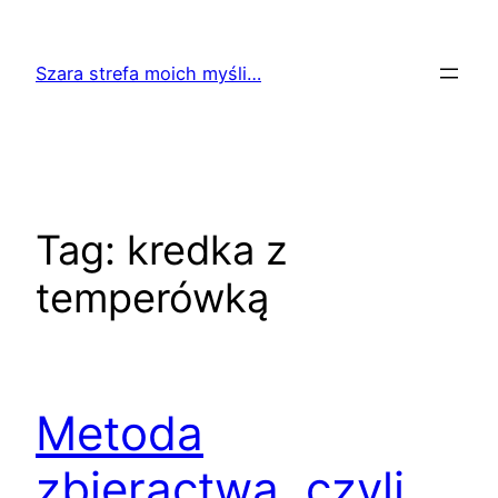
Przejdź
do
Szara strefa moich myśli…
treści
Tag:
kredka z
temperówką
Metoda
zbieractwa, czyli