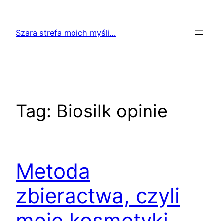
Przejdź
do
Szara strefa moich myśli…
treści
Tag:
Biosilk opinie
Metoda
zbieractwa, czyli
moje kosmetyki