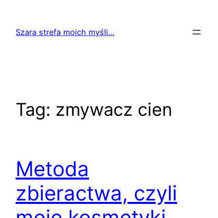
Przejdź
do
Szara strefa moich myśli…
treści
Tag:
zmywacz cien
Metoda
zbieractwa, czyli
moje kosmetyki