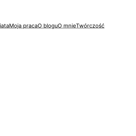
iata
Moja praca
O blogu
O mnie
Twórczość