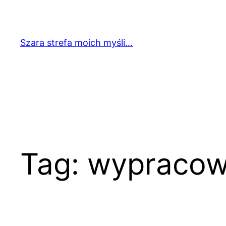
Przejdź
do
treści
Szara strefa moich myśli…
Tag:
wypracowa