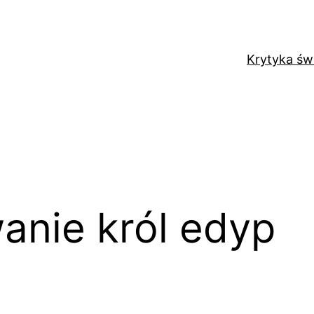
Krytyka św
nie król edyp