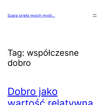
Przejdź
do
Szara strefa moich myśli…
treści
Tag:
współczesne
dobro
Dobro jako
wartość relatywna