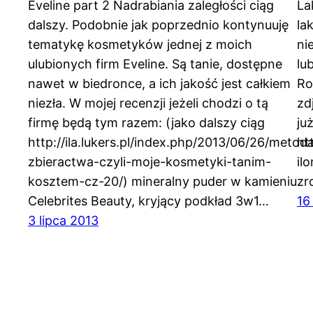
Eveline part 2 Nadrabiania zaległości ciąg
La
dalszy. Podobnie jak poprzednio kontynuuję
la
tematykę kosmetyków jednej z moich
ni
ulubionych firm Eveline. Są tanie, dostępne
lu
nawet w biedronce, a ich jakość jest całkiem
Ro
niezła. W mojej recenzji jeżeli chodzi o tą
zd
firmę będą tym razem: (jako dalszy ciąg
ju
http://ila.lukers.pl/index.php/2013/06/26/metod
ht
zbieractwa-czyli-moje-kosmetyki-tanim-
il
kosztem-cz-20/) mineralny puder w kamieniu
zr
Celebrites Beauty, kryjący podkład 3w1…
16
3 lipca 2013