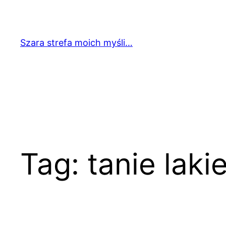
Przejdź
do
treści
Szara strefa moich myśli…
Tag:
tanie laki