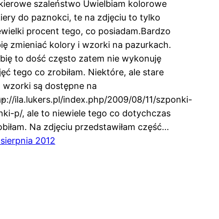
kierowe szaleństwo Uwielbiam kolorowe
kiery do paznokci, te na zdjęciu to tylko
ewielki procent tego, co posiadam.Bardzo
bię zmieniać kolory i wzorki na pazurkach.
bię to dość często zatem nie wykonuję
jęć tego co zrobiłam. Niektóre, ale stare
ż wzorki są dostępne na
a-
tp://ila.lukers.pl/index.php/2009/08/11/szponki-
onki-p/, ale to niewiele tego co dotychczas
obiłam. Na zdjęciu przedstawiłam część…
 sierpnia 2012