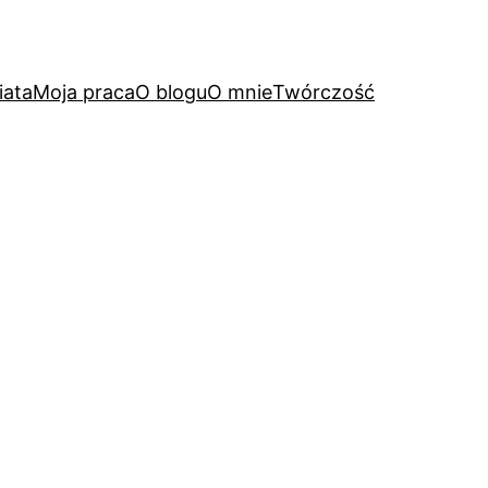
iata
Moja praca
O blogu
O mnie
Twórczość