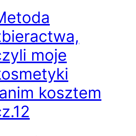
Metoda
zbieractwa,
czyli moje
kosmetyki
tanim kosztem
cz.12