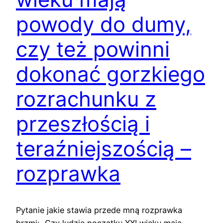
powody do dumy,
czy też powinni
dokonać gorzkiego
rozrachunku z
przeszłością i
teraźniejszością –
rozprawka
Pytanie jakie stawia przede mną rozprawka
brzmi: „Czy ludzie początku XXI wieku mają