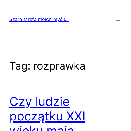
Przejdź
do
Szara strefa moich myśli…
treści
Tag:
rozprawka
Czy ludzie
początku XXI
wieku mają