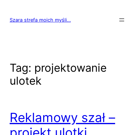
Przejdź
do
Szara strefa moich myśli…
treści
Tag:
projektowanie
ulotek
Reklamowy szał –
projekt ulotki