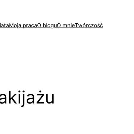
iata
Moja praca
O blogu
O mnie
Twórczość
akijażu