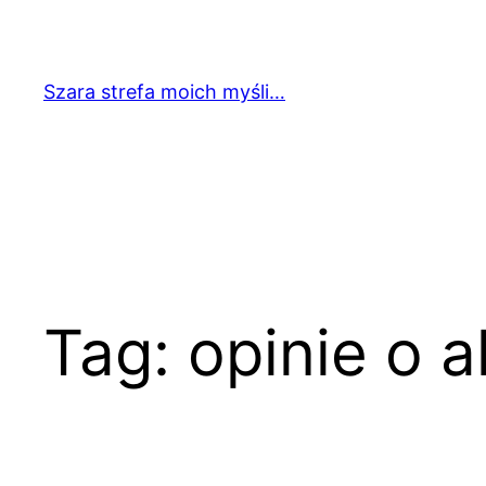
Przejdź
do
treści
Szara strefa moich myśli…
Tag:
opinie o 