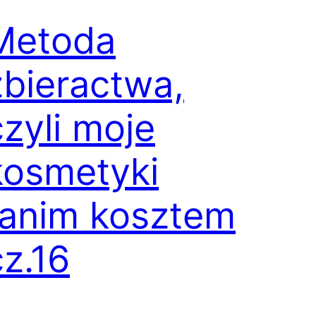
Metoda
zbieractwa,
czyli moje
kosmetyki
tanim kosztem
cz.16