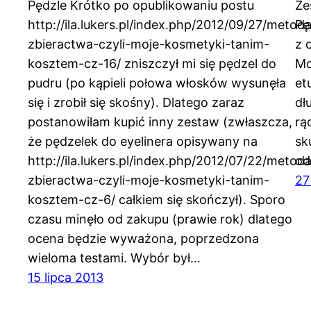
Pędzle Krótko po opublikowaniu postu
Ze
http://ila.lukers.pl/index.php/2012/09/27/metod
Pę
zbieractwa-czyli-moje-kosmetyki-tanim-
z 
kosztem-cz-16/ zniszczył mi się pędzel do
Mo
pudru (po kąpieli połowa włosków wysunęła
et
się i zrobił się skośny). Dlatego zaraz
dł
postanowiłam kupić inny zestaw (zwłaszcza,
rą
że pędzelek do eyelinera opisywany na
sk
http://ila.lukers.pl/index.php/2012/07/22/metod
od
zbieractwa-czyli-moje-kosmetyki-tanim-
27
kosztem-cz-6/ całkiem się skończył). Sporo
czasu minęło od zakupu (prawie rok) dlatego
ocena będzie wyważona, poprzedzona
wieloma testami. Wybór był…
15 lipca 2013