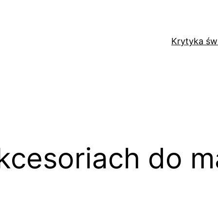
Krytyka św
akcesoriach do m