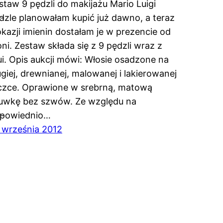
staw 9 pędzli do makijażu Mario Luigi
a-
dzle planowałam kupić już dawno, a teraz
okazji imienin dostałam je w prezencie od
ni. Zestaw składa się z 9 pędzli wraz z
ui. Opis aukcji mówi: Włosie osadzone na
ugiej, drewnianej, malowanej i lakierowanej
czce. Oprawione w srebrną, matową
uwkę bez szwów. Ze względu na
a-
powiednio…
 września 2012