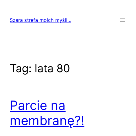
Przejdź
do
Szara strefa moich myśli…
treści
Tag:
lata 80
Parcie na
membranę?!