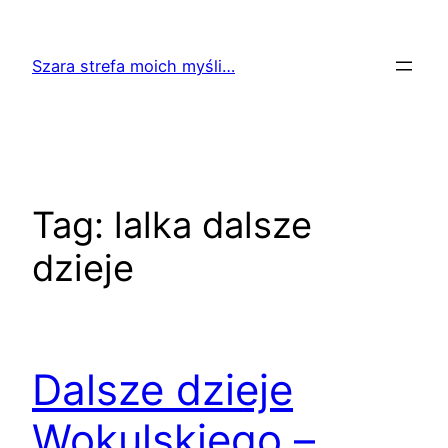
Przejdź
do
Szara strefa moich myśli…
treści
Tag:
lalka dalsze
dzieje
Dalsze dzieje
Wokulskiego –