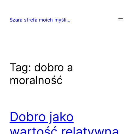
Przejdź
do
Szara strefa moich myśli…
treści
Tag:
dobro a
moralność
Dobro jako
wartość relatywna