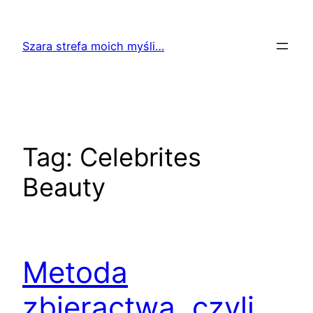
Przejdź
do
Szara strefa moich myśli…
treści
Tag:
Celebrites
Beauty
Metoda
zbieractwa, czyli