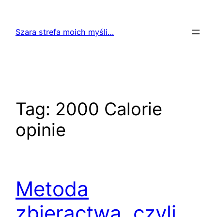
Przejdź
do
Szara strefa moich myśli…
treści
Tag:
2000 Calorie
opinie
Metoda
zbieractwa, czyli